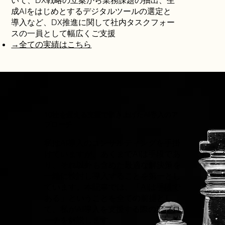
成AIをはじめとするデジタルツールの選定と
導入など、DX推進に関して社内タスクフォー
スの一員として幅広くご支援
→全ての実績はこちら
10社を超える支援で磨き上げたAI導入のア
プローチ
私はAI導入のコンサルティングを手掛
けていますが、あくまでAIは手段であ
り、それ以外も含めた最適な解決策を
一緒に検討し導入することを第一とし
ています。本記事では、「AIは手段で
ある」ということを全ての前提とし
て、私がAI導入を支援する際のアプロ
ーチを解説します。