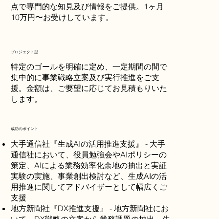
点で専門的な知見及び情報をご提供。1ヶ月
10万円〜お受けしています。
​プロジェクト型
特定のゴールを明確に定め、一定期間の間で
集中的に事業戦略立案及び実行推進をご支
援。金額は、ご要望に応じてお見積もりいた
します。
成功のポイント
大手通信社『生成AIの活用推進支援』 - 大手
通信社において、役員勉強会やAIポリシーの
策定、AIによる業務効率化余地の抽出と実証
実験の実施、事業創出検討など、生成AIの活
用推進に関してアドバイザーとして幅広くご
支援
地方新聞社『DX推進支援』 - 地方新聞社にお
いて、DX戦略の立案から業務課題の抽出、生